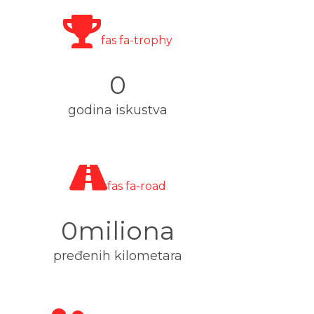
fas fa-trophy
0
godina iskustva
fas fa-road
0
pređenih kilometara