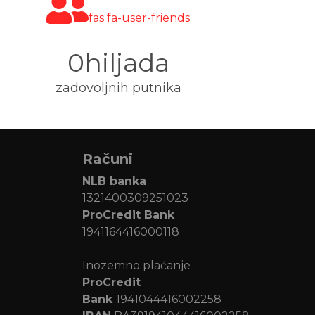
fas fa-user-friends
0
zadovoljnih putnika
Računi
NLB banka
1321400309251023
ProCredit Bank
1941164416000118
Inozemno plaćanje
ProCredit
Bank
1941044416002258