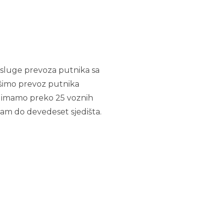
 usluge prevoza putnika sa
ršimo prevoz putnika
i imamo preko 25 voznih
sam do devedeset sjedišta.