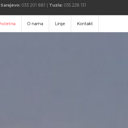
|
Sarajevo:
033 201 881 |
Tuzla:
035 228 131
Početna
O nama
Linije
Kontakt