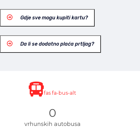
Gdje sve mogu kupiti kartu?
Da li se dodatno plaća prtljag?
fas fa-bus-alt
0
vrhunskih autobusa